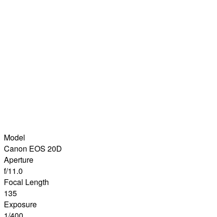
Model
Canon EOS 20D
Aperture
f/11.0
Focal Length
135
Exposure
1/400